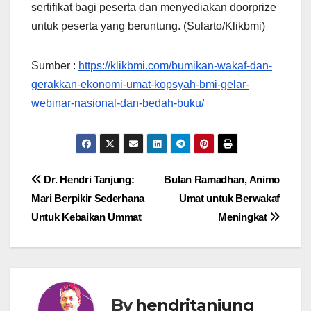
sertifikat bagi peserta dan menyediakan doorprize
untuk peserta yang beruntung. (Sularto/Klikbmi)
Sumber :
https://klikbmi.com/bumikan-wakaf-dan-
gerakkan-ekonomi-umat-kopsyah-bmi-gelar-
webinar-nasional-dan-bedah-buku/
Post
Dr. Hendri Tanjung:
Bulan Ramadhan, Animo
Mari Berpikir Sederhana
Umat untuk Berwakaf
navigation
Untuk Kebaikan Ummat
Meningkat
By
hendritanjung