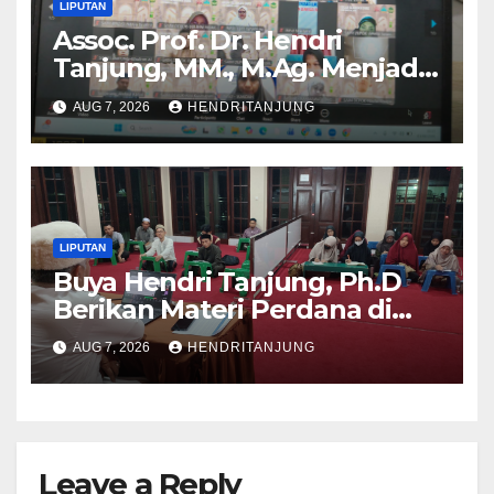
LIPUTAN
Assoc. Prof. Dr. Hendri
Tanjung, MM., M.Ag. Menjadi
Pemateri Kuliah Islamisasi
AUG 7, 2026
HENDRITANJUNG
Sains “Bedah Kitab-Kitab
Islamisasi Sains”
LIPUTAN
Buya Hendri Tanjung, Ph.D
Berikan Materi Perdana di
Sekolah Pranikah Bumi
AUG 7, 2026
HENDRITANJUNG
Ta’aruf Al I’tisham
Leave a Reply