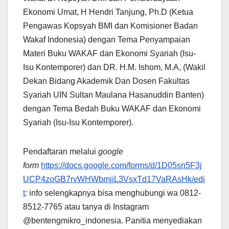
Ekonomi Umat, H Hendri Tanjung, Ph.D (Ketua
Pengawas Kopsyah BMI dan Komisioner Badan
Wakaf Indonesia) dengan Tema Penyampaian
Materi Buku WAKAF dan Ekonomi Syariah (Isu-
Isu Kontemporer) dan DR. H.M. Ishom, M.A, (Wakil
Dekan Bidang Akademik Dan Dosen Fakultas
Syariah UIN Sultan Maulana Hasanuddin Banten)
dengan Tema Bedah Buku WAKAF dan Ekonomi
Syariah (Isu-Isu Kontemporer).
Pendaftaran melalui
google
form
https://docs.google.com/forms/d/1D05sn5F3j
UCP4zoGB7rvWHWbmjiL3VsxTd17VaRAsHk/edi
t
:
info selengkapnya bisa menghubungi wa 0812-
8512-7765 atau tanya di Instagram
@bentengmikro_indonesia. Panitia menyediakan