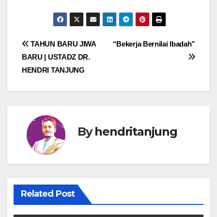
Post
TAHUN BARU JIWA
“Bekerja Bernilai Ibadah”
BARU | USTADZ DR.
navigation
HENDRI TANJUNG
By
hendritanjung
Related Post