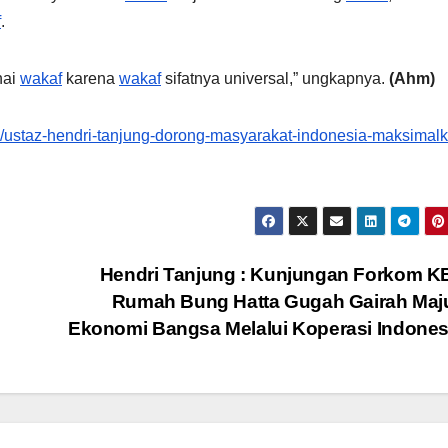
f
.
nai
wakaf
karena
wakaf
sifatnya universal,” ungkapnya.
(Ahm)
31/ustaz-hendri-tanjung-dorong-masyarakat-indonesia-maksimal
Hendri Tanjung : Kunjungan Forkom K
Rumah Bung Hatta Gugah Gairah Maj
Ekonomi Bangsa Melalui Koperasi Indone