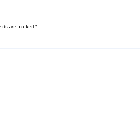
Manajemen
Keuangan Syari
elds are marked
*