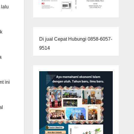
lalu
ak
Di jual Cepat Hubungi 0858-6057-
9514
a
t ini
al