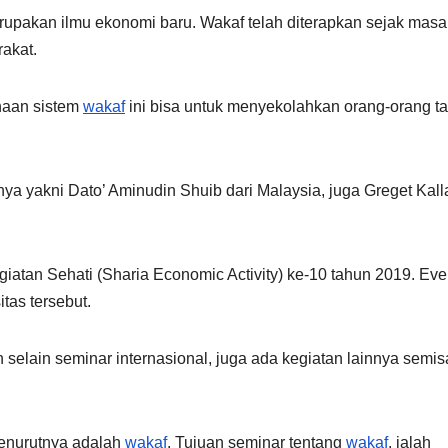
rupakan ilmu ekonomi baru. Wakaf telah diterapkan sejak masa 
rakat.
naan sistem
wakaf
ini bisa untuk menyekolahkan orang-orang t
nnya yakni Dato’ Aminudin Shuib dari Malaysia, juga Greget Kall
iatan Sehati (Sharia Economic Activity) ke-10 tahun 2019. Even
tas tersebut.
 selain seminar internasional, juga ada kegiatan lainnya semis
 menurutnya adalah
wakaf
. Tujuan seminar tentang
wakaf
, ialah