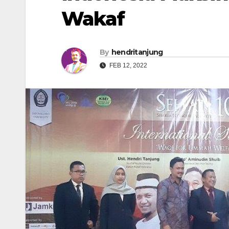
Wakaf
By
hendritanjung
FEB 12, 2022