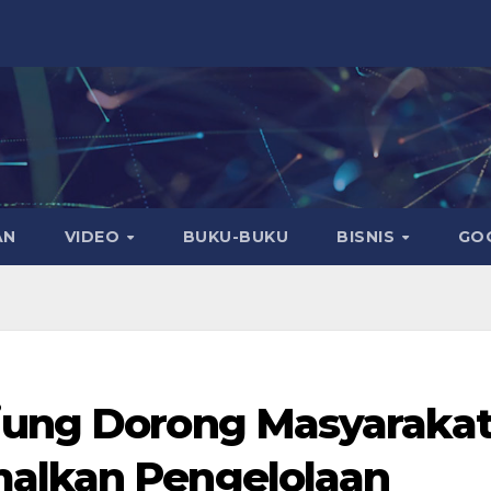
AN
VIDEO
BUKU-BUKU
BISNIS
GO
jung Dorong Masyaraka
malkan Pengelolaan