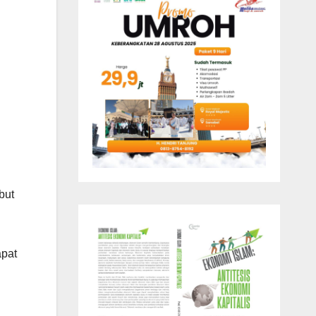
u
but
apat