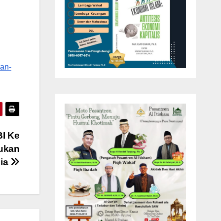
kan-
BI Ke
ukan
sia