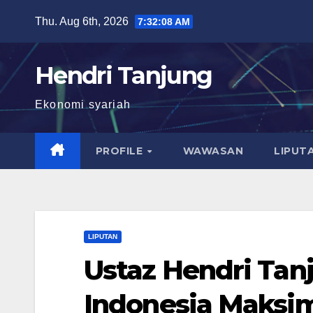
Skip
Thu. Aug 6th, 2026
7:32:09 AM
to
content
Hendri Tanjung
Ekonomi syariah
PROFILE
WAWASAN
LIPUT
LIPUTAN
Ustaz Hendri Tan
Indonesia Maksi