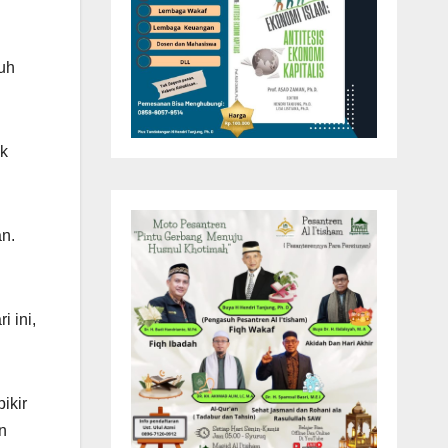
ruh
ak
an.
 ini,
ikir
n