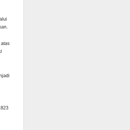
alui
kan.
 atas
i
njadi
1823