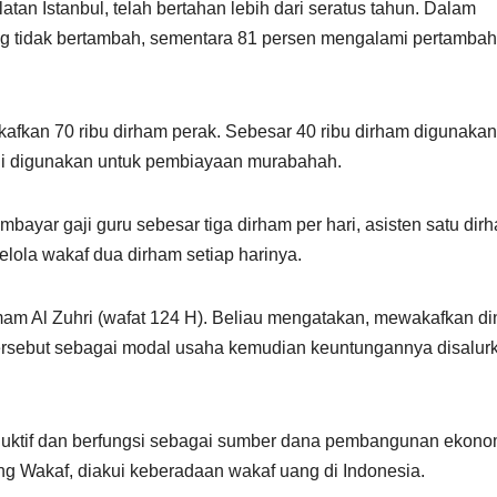
atan Istanbul, telah bertahan lebih dari seratus tahun. Dalam
g tidak bertambah, sementara 81 persen mengalami pertamba
fkan 70 ribu dirham perak. Sebesar 40 ribu dirham digunakan
gi digunakan untuk pembiayaan murabahah.
bayar gaji guru sebesar tiga dirham per hari, asisten satu dir
elola wakaf dua dirham setiap harinya.
mam Al Zuhri (wafat 124 H). Beliau mengatakan, mewakafkan di
ersebut sebagai modal usaha kemudian keuntungannya disalur
oduktif dan berfungsi sebagai sumber dana pembangunan ekono
g Wakaf, diakui keberadaan wakaf uang di Indonesia.