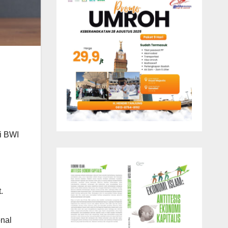
i BWI
.
nal