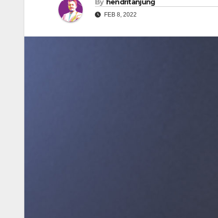
By
hendritanjung
FEB 8, 2022