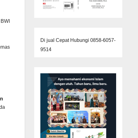
s BWI
Di jual Cepat Hubungi 0858-6057-
ornas
9514
un
Ada