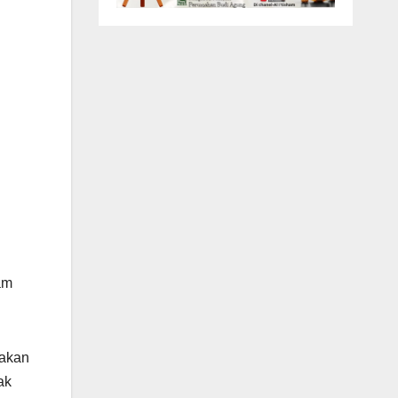
I
am
nakan
ak