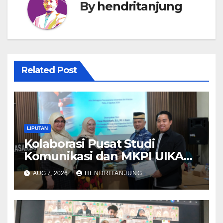
By
hendritanjung
Related Post
LIPUTAN
Kolaborasi Pusat Studi
Komunikasi dan MKPI UIKA
Bogor Dorong
AUG 7, 2026
HENDRITANJUNG
Profesionalisme Pembimbing
Haji melalui Public Speaking