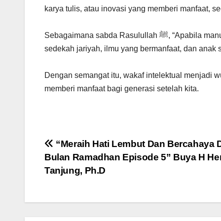
karya tulis, atau inovasi yang memberi manfaat, 
Sebagaimana sabda Rasulullah ﷺ, “Apabila manusia meninggal dunia, terputuslah amalnya kecuali tiga perkara:
sedekah jariyah, ilmu yang bermanfaat, dan anak
Dengan semangat itu, wakaf intelektual menjadi w
memberi manfaat bagi generasi setelah kita.
Post
“Meraih Hati Lembut Dan Bercahaya D
Bulan Ramadhan Episode 5” Buya H He
navigation
Tanjung, Ph.D