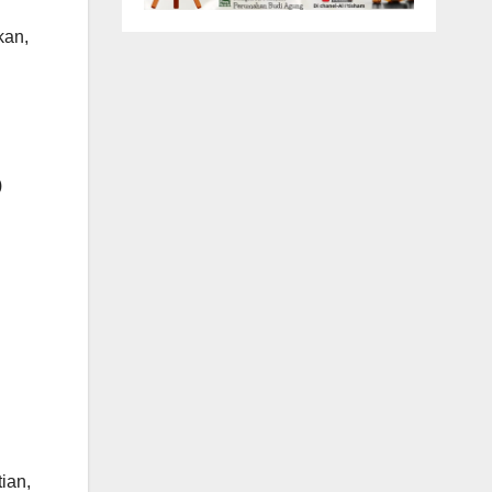
kan,
)
ian,