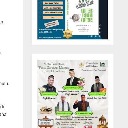
an
a.
hulu.
di
jana