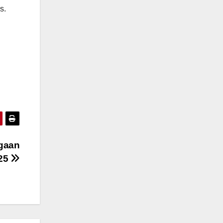
s.
rgaan
025