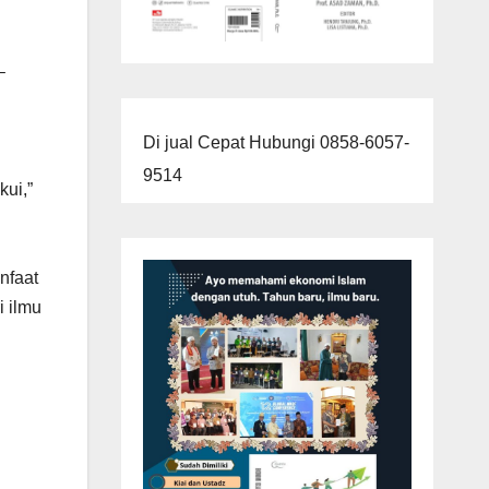
–
Di jual Cepat Hubungi 0858-6057-
9514
ui,”
anfaat
i ilmu