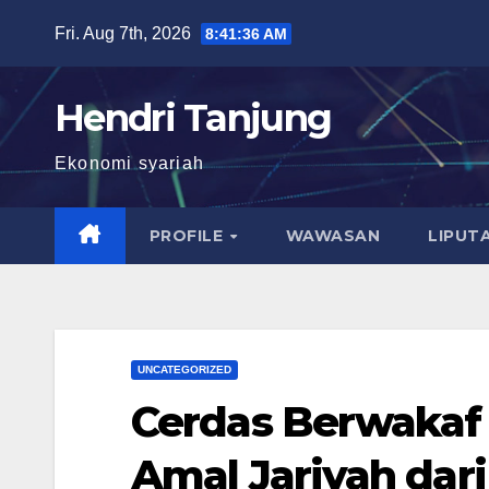
Skip
Fri. Aug 7th, 2026
8:41:37 AM
to
content
Hendri Tanjung
Ekonomi syariah
PROFILE
WAWASAN
LIPUT
UNCATEGORIZED
Cerdas Berwakaf #
Amal Jariyah dari