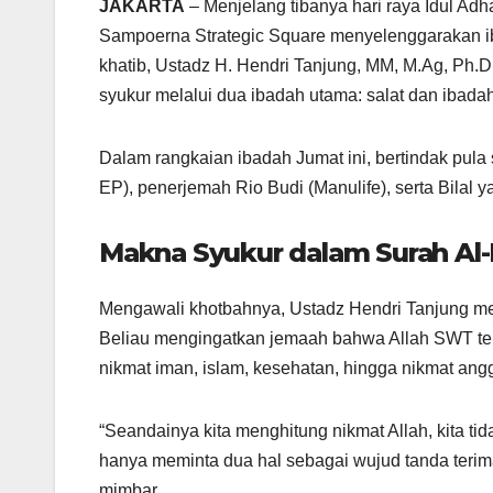
JAKARTA
– Menjelang tibanya hari raya Idul Adh
Sampoerna Strategic Square menyelenggarakan ib
khatib, Ustadz H. Hendri Tanjung, MM, M.Ag, Ph
syukur melalui dua ibadah utama: salat dan ibada
Dalam rangkaian ibadah Jumat ini, bertindak pula
EP), penerjemah Rio Budi (Manulife), serta Bilal 
Makna Syukur dalam Surah Al-
Mengawali khotbahnya, Ustadz Hendri Tanjung me
Beliau mengingatkan jemaah bahwa Allah SWT tela
nikmat iman, islam, kesehatan, hingga nikmat ang
“Seandainya kita menghitung nikmat Allah, kita ti
hanya meminta dua hal sebagai wujud tanda terima k
mimbar.