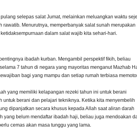
 pulang selepas salat Jumat, melainkan meluangkan waktu sej
nah rawatib. Menurutnya, memperbanyak salat sunah merupakan
ketidaksempurnaan dalam salat wajib kita sehari-hari.
entingnya ibadah kurban. Mengambil perspektif fikih, beliau
selama 7 tahun di negara yang mayoritas menganut Mazhab Ha
kewajiban bagi yang mampu dan setiap rumah terbiasa memot
ah yang memiliki kelapangan rezeki tahun ini untuk berani
 untuk berani dan pelajari tekniknya. Ketika kita menyembelih
gsung dipanjatkan secara khusus kepada Allah saat aliran darah
aah yang belum mendaftar ibadah haji, beliau juga mendoakan d
 perlu cemas akan masa tunggu yang lama.