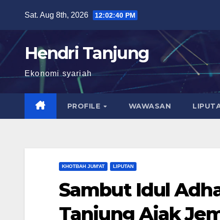
Skip
Sat. Aug 8th, 2026
12:02:42 PM
to
content
Hendri Tanjung
Ekonomi syariah
PROFILE
WAWASAN
LIPUT
KHOTBAH JUM'AT
LIPUTAN
Sambut Idul Adha
Tanjung Ajak Jem