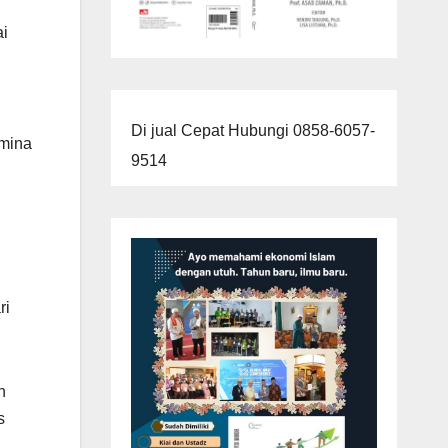
ai
Di jual Cepat Hubungi 0858-6057-
amina
9514
ri
h
s