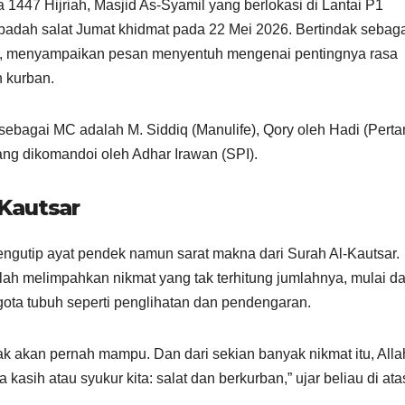
a 1447 Hijriah, Masjid As-Syamil yang berlokasi di Lantai P1
adah salat Jumat khidmat pada 22 Mei 2026. Bertindak sebag
.D, menyampaikan pesan menyentuh mengenai pentingnya rasa
h kurban.
 sebagai MC adalah M. Siddiq (Manulife), Qory oleh Hadi (Pert
yang dikomandoi oleh Adhar Irawan (SPI).
Kautsar
ngutip ayat pendek namun sarat makna dari Surah Al-Kautsar.
h melimpahkan nikmat yang tak terhitung jumlahnya, mulai da
gota tubuh seperti penglihatan dan pendengaran.
dak akan pernah mampu. Dan dari sekian banyak nikmat itu, Alla
asih atau syukur kita: salat dan berkurban,” ujar beliau di ata