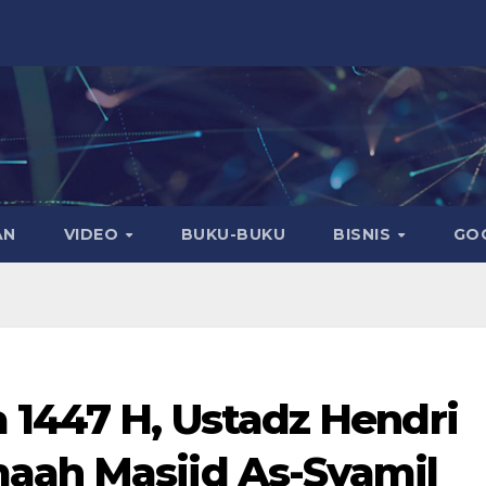
AN
VIDEO
BUKU-BUKU
BISNIS
GO
 1447 H, Ustadz Hendri
aah Masjid As-Syamil