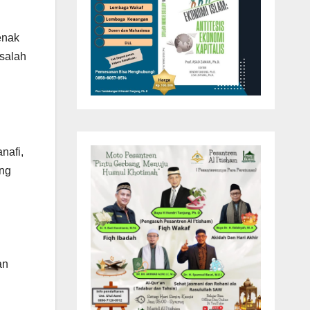
enak
 salah
nafi,
ong
an