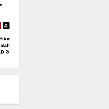
sa
ktor
malah
h.D