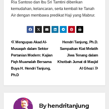
Ria Santoso dan Ibu Sri Tamtini diberikan
kemudahan, kelancaran, serta kembali ke Tanah
Air dengan membawa predikat Haji yang Mabrur.
Post
Mengupas Akad Al-
Hendri Tanjung, Ph.D.
Musaqah dalam Sektor
Sampaikan Kiat Melatih
navigation
Pertanian Modern: Kajian
Jiwa Tenang dalam
Fiqh Muamalah Bersama
Khotbah Jumat di Masjid
Buya H. Hendri Tanjung,
Al Ghozi
Ph.D
By
hendritanjung