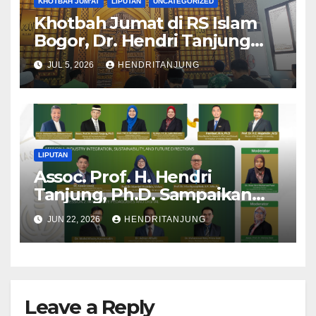
KHOTBAH JUM'AT
LIPUTAN
UNCATEGORIZED
Khotbah Jumat di RS Islam
Bogor, Dr. Hendri Tanjung
Beberkan 3 Pilar Nutrisi
JUL 5, 2026
HENDRITANJUNG
untuk Menghidupkan Jiwa
LIPUTAN
Assoc. Prof. H. Hendri
Tanjung, Ph.D. Sampaikan
Keynote Address dalam
JUN 22, 2026
HENDRITANJUNG
International Workshop
Pengajaran Manajemen
Keuangan Syariah
Leave a Reply